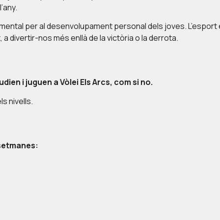
’any.
ental per al desenvolupament personal dels joves. L’esport e
a divertir-nos més enllà de la victòria o la derrota.
udien i juguen a Vòlei Els Arcs, com si no.
ls nivells.
 setmanes: