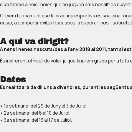
club també a nois i noies que no juguen amb nosaltres durant l
Creiem fermament que la pràctica esportiva és una eina fonam
equip, a compartir èxits i fracassos, a superar-nos i, sobretot, 
A qui va dirigit?
A nens i nenes nascuts/des a l’any 2018 al 2011, tant si est
És indiferent el nivell de vòlei, ja que tindrem grups per a tots e
Dates
Es realitzarà de dilluns a divendres, durant les següents
•⁠ ⁠1a setmana: del 29 de Juny al 3 de Juliol.
•⁠ ⁠2a setmana: del 6 al 10 de Juliol.
•⁠ ⁠3a setmana: del 13 al 17 de Juliol.