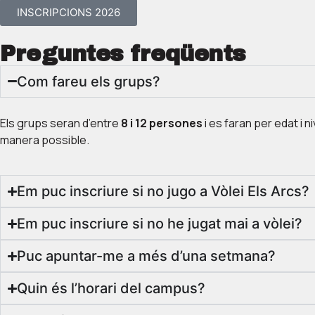
INSCRIPCIONS 2026
Preguntes freqüents
Com fareu els grups?
Els grups seran d’entre
8 i 12 persones
i es faran per edat i n
manera possible.
Em puc inscriure si no jugo a Vòlei Els Arcs?
Em puc inscriure si no he jugat mai a vòlei?
Puc apuntar-me a més d’una setmana?
Quin és l’horari del campus?